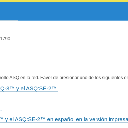
 1790
ollo ASQ en la red. Favor de presionar uno de los siguientes e
 ASQ-3™ y el ASQ:SE-2™.
.
™ y el ASQ:SE-2™ en español en la versión impresa y